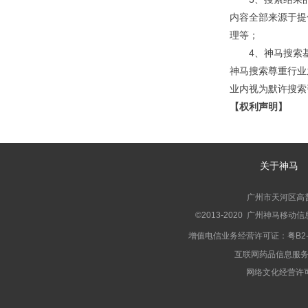
内容全部来源于提
理等；
4、神马搜索
神马搜索尊重行业
业内视为默许搜索
【权利声明】
1、神马搜索
A．神马搜索
衍生作品；
关于神马
B．神马搜索
2、神马搜索
广州市天河区高普路
许可，您不得对该
©2013-2020 广州神马移
行为。
增值电信业务经营许可证：粤B2-2
3、神马搜索
互联网药品信息服务资格
派生的任何代码、
网络文化经营许可证
性使用则必须得到
【适格行为】